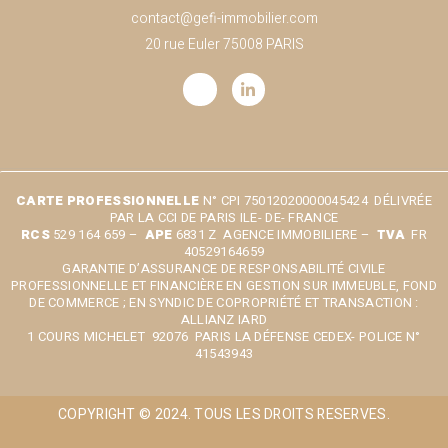
contact@gefi-immobilier.com
20 rue Euler 75008 PARIS
CARTE PROFESSIONNELLE
N° CPI 75012020000045424 DÉLIVRÉE
PAR LA CCI DE PARIS ILE- DE- FRANCE
RCS
529 164 659 –
APE
6831 Z AGENCE IMMOBILIERE –
TVA
FR
40529164659
GARANTIE D’ASSURANCE DE RESPONSABILITÉ CIVILE
PROFESSIONNELLE ET FINANCIÈRE EN GESTION SUR IMMEUBLE, FOND
DE COMMERCE ; EN SYNDIC DE COPROPRIÉTÉ ET TRANSACTION :
ALLIANZ IARD
1 COURS MICHELET 92076 PARIS LA DÉFENSE CEDEX- POLICE N°
41543943
COPYRIGHT © 2024. TOUS LES DROITS RESERVES.